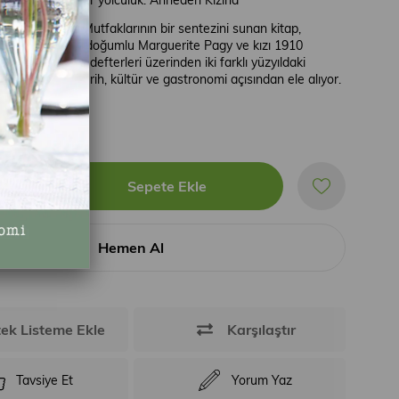
İtalyan ve Rum Mutfaklarının bir sentezini sunan kitap,
p yaşayan 1875 doğumlu Marguerite Pagy ve kızı 1910
rcas’ın tarif defterleri üzerinden iki farklı yüzyıldaki
olit yaşamını tarih, kültür ve gastronomi açısından ele alıyor.
0,00
tek Listeme Ekle
Karşılaştır
Tavsiye Et
Yorum Yaz