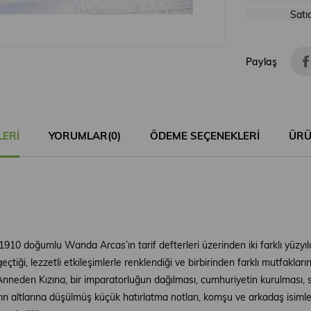
Satı
Paylaş
LERI
YORUMLAR
(0)
ÖDEME SEÇENEKLERI
ÜRÜ
0 doğumlu Wanda Arcas’ın tarif defterleri üzerinden iki farklı yüzyıld
geçtiği, lezzetli etkileşimlerle renklendiği ve birbirinden farklı mutfakla
Anneden Kızına, bir imparatorluğun dağılması, cumhuriyetin kurulması, sa
arın altlarına düşülmüş küçük hatırlatma notları, komşu ve arkadaş isimle