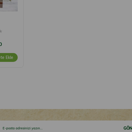
★
0
te Ekle
GÖN