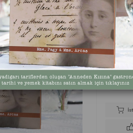
Türk, Fransız, 
İzmir’de doğu
doğumlu Wanda A
İzmir’in kozmop
₺2.00
İs