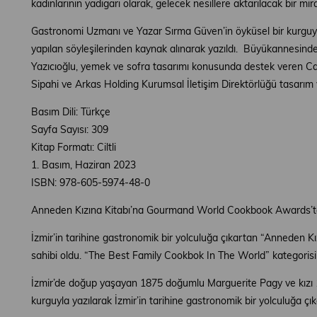
kadınlarının yadigarı olarak, gelecek nesillere aktarılacak bir mira
Gastronomi Uzmanı ve Yazar Sırma Güven’in öyküsel bir kurguyla k
yapılan söyleşilerinden kaynak alınarak yazıldı. Büyükannesind
Yazıcıoğlu, yemek ve sofra tasarımı konusunda destek veren Ca
Sipahi ve Arkas Holding Kurumsal İletişim Direktörlüğü tasarım ve
Basım Dili: Türkçe
Sayfa Sayısı: 309
Kitap Formatı: Ciltli
1. Basım, Haziran 2023
ISBN: 978-605-5974-48-0
Anneden Kızına Kitabı’na Gourmand World Cookbook Awards’tan
İzmir’in tarihine gastronomik bir yolculuğa çıkartan “Anneden K
sahibi oldu. “The Best Family Cookbok In The World” kategoris
İzmir’de doğup yaşayan 1875 doğumlu Marguerite Pagy ve kızı 191
kurguyla yazılarak İzmir’in tarihine gastronomik bir yolculuğa çı