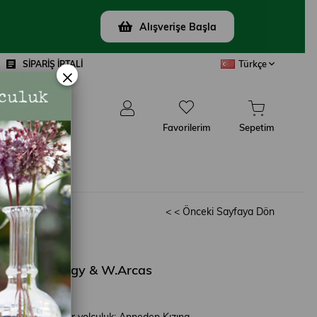
Alışverişe Başla
Türkçe
SİPARİŞ İPTALİ
×
Favorilerim
Sepetim
ŞIN
< < Önceki Sayfaya Dön
0.0
zına – M.Pagy & W.Arcas
000
ne gastronomik bir yolculuk: Anneden Kızına