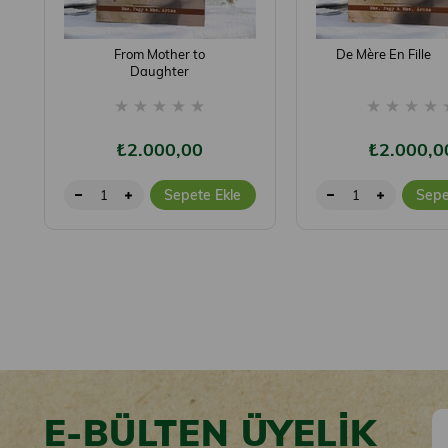
From Mother to
De Mère En Fille
Daughter
★
★
★
★
★
★
★
★
★
₺2.000,00
₺2.000,0
Sepete Ekle
Sepe
E-BÜLTEN ÜYELİK