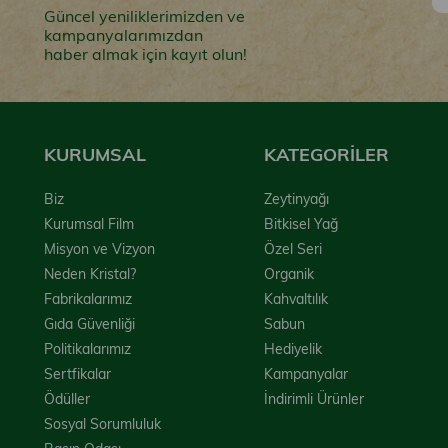
Güncel yeniliklerimizden ve
kampanyalarımızdan
haber almak için kayıt olun!
KURUMSAL
KATEGORİLER
Biz
Zeytinyağı
Kurumsal Film
Bitkisel Yağ
Misyon ve Vizyon
Özel Seri
Neden Kristal?
Organik
Fabrikalarımız
Kahvaltılık
Gıda Güvenliği
Sabun
Politikalarımız
Hediyelik
Sertfikalar
Kampanyalar
Ödüller
İndirimli Ürünler
Sosyal Sorumluluk