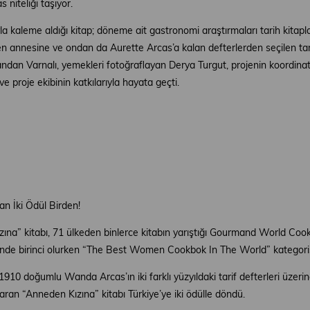
s niteliği taşıyor.
aleme aldığı kitap; döneme ait gastronomi araştırmaları tarih kitapları,
en annesine ve ondan da Aurette Arcas’a kalan defterlerden seçilen tar
ndan Varnalı, yemekleri fotoğraflayan Derya Turgut, projenin koordin
 proje ekibinin katkılarıyla hayata geçti.
 İki Ödül Birden!
ızına” kitabı, 71 ülkeden binlerce kitabın yarıştığı Gourmand World Coo
inde birinci olurken “The Best Women Cookbok In The World” kategorisi
0 doğumlu Wanda Arcas’ın iki farklı yüzyıldaki tarif defterleri üzerind
karan “Anneden Kızına” kitabı Türkiye’ye iki ödülle döndü.