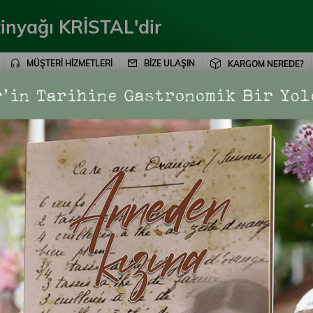
inyağı KRİSTAL'dir
MÜŞTERİ HİZMETLERİ
BİZE ULAŞIN
KARGOM NEREDE?
ÜRÜNLER
KAMPANYALAR
BLOG
BİZE ULA
y & W.Arcas
Anneden Kı
Para Puan
:
15
İzmir’in tarihi