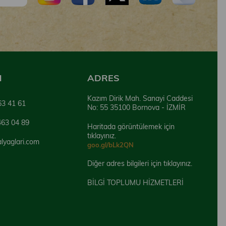
N
ADRES
Kazım Dirik Mah. Sanayi Caddesi
63 41 61
No: 55 35100 Bornova - İZMİR
463 04 89
Haritada görüntülemek için
tıklayınız.
alyaglari.com
goo.gl/bLk2QN
Diğer adres bilgileri için tıklayınız.
BİLGİ TOPLUMU HİZMETLERİ