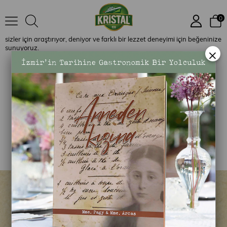
Farklı Lezzetler Köşesi
Eşsiz ve zengin bir coğrafya üzerinde kurulu ülkemizde farklı mutfak
0
kültürlerinin yarattığı çok sayıda yöresel ürün ve lezzetler
bulunuyor.
Kristal Yağları
olarak tüketebileceğiniz bu yöresel ürünleri
sizler için araştırıyor, deniyor ve farklı bir lezzet deneyimi için beğeninize
sunuyoruz.
×
E-BÜLTEN ÜYELİK
Güncel yeniliklerimizden ve kampanyalarımızdan
haber almak için kayıt olun!