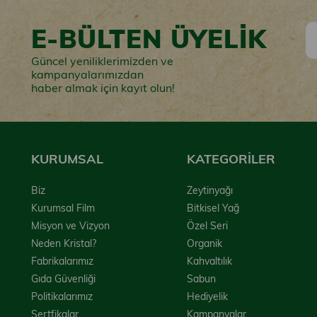
E-BÜLTEN ÜYELİK
Güncel yeniliklerimizden ve
kampanyalarımızdan
haber almak için kayıt olun!
KURUMSAL
KATEGORİLER
Biz
Zeytinyağı
Kurumsal Film
Bitkisel Yağ
Misyon ve Vizyon
Özel Seri
Neden Kristal?
Organik
Fabrikalarımız
Kahvaltılık
Gıda Güvenliği
Sabun
Politikalarımız
Hediyelik
Sertfikalar
Kampanyalar