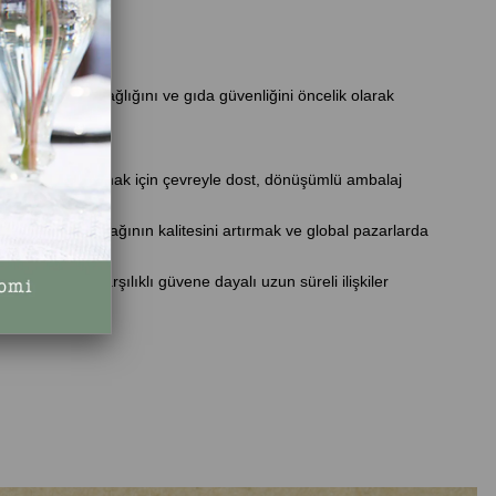
amada insan sağlığını ve gıda güvenliğini öncelik olarak
ılır.
ekliliğini sağlamak için çevreyle dost, dönüşümlü ambalaj
ak, Türk zeytinyağının kalitesini artırmak ve global pazarlarda
dır. Ticarette karşılıklı güvene dayalı uzun süreli ilişkiler