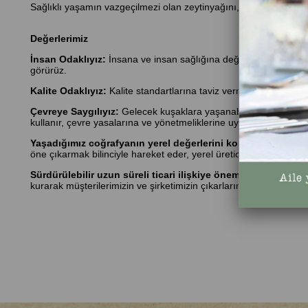
Sağlıklı yaşamın vazgeçilmezi olan zeytinyağını, Kristal tat refe
Değerlerimiz
İnsan Odaklıyız:
İnsana ve insan sağlığına değer veririz. Hamma
görürüz.
Kalite Odaklıyız:
Kalite standartlarına taviz vermeden uyarız. Te
Çevreye Saygılıyız:
Gelecek kuşaklara yaşanabilir, tertemiz bi
kullanır, çevre yasalarına ve yönetmeliklerine uygun çalışırız.
Yaşadığımız coğrafyanın yerel değerlerini koruruz:
Türkiye’n
öne çıkarmak bilinciyle hareket eder, yerel üreticileri ve zeytin çiftç
Sürdürülebilir uzun süreli ticari ilişkiye önem veririz:
Ürünler
kurarak müşterilerimizin ve şirketimizin çıkarlarını gözetiriz.