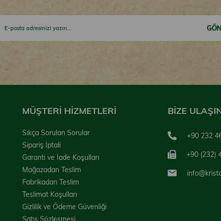
GÖN
MÜŞTERİ HİZMETLERİ
BİZE ULAŞI
Sıkça Sorulan Sorular
+90 232 4
Sipariş İptali
+90 (232) 
Garanti ve İade Koşulları
Mağazadan Teslim
info@krist
Fabrikadan Teslim
Teslimat Koşulları
Gizlilik ve Ödeme Güvenliği
Satış Sözleşmesi