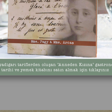
ransı ile sunarak global bir marka olmak.
dde tedariğinden ürünlerimizin tüketicilerimizle buluşana kadar her aş
sislerimizde ulusal ve uluslararası kalite standartlarına uygun üretim yap
r dünya bırakmak sorumluluklarımız arasındadır. Çevreyi korumak ve sür
in yerel lezzetlerini korumak, yok olmaya yüz tutan çeşitlere sahip çıkm
isini eğitir ve bilinçlendiririz.
imizi alıp satanlar ve tüketicilerimize ulaştıranlar bizim ticari iş ortağımız