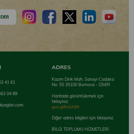
DER
N
ADRES
Kazım Dirik Mah. Sanayi Caddesi
63 41 61
No: 55 35100 Bornova - İZMİR
463 04 89
Haritada görüntülemek için
tıklayınız.
alyaglari.com
goo.gl/bLk2QN
Diğer adres bilgileri için tıklayınız.
BİLGİ TOPLUMU HİZMETLERİ