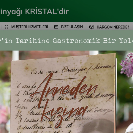
inyağı KRİSTAL'dir
MÜŞTERİ HİZMETLERİ
BİZE ULAŞIN
KARGOM NEREDE?
ÜRÜNLER
KAMPANYALAR
BLOG
BİZE ULA
dün vermeden karşılamak.