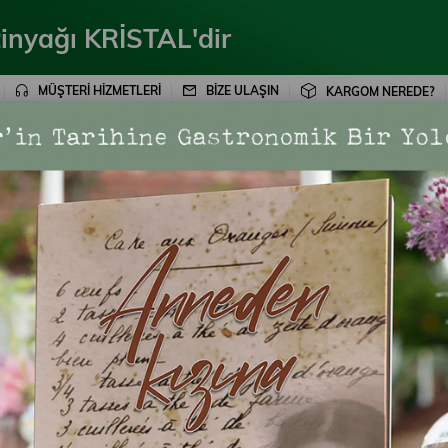
inyağı KRİSTAL'dir
MÜŞTERİ HİZMETLERİ
BİZE ULAŞIN
KARGOM NEREDE?
ÜRÜNLER
KAMPANYALAR
BLOG
BİZE ULA
rel lezzetlerini korumak ve yok olmaya yüz tutan zeytin varyetelerine sa
aşadığımız coğrafyanın yerel değerlerini korumaya çalışmaktayız. Bu pr
işime geçerek onları nasıl daha doğru üretim yapabilecekleri konusunda b
lında Ayvalık-Edremit Bölgesi ile Milas Bölgesi’nde toplam 15.000 adet fi