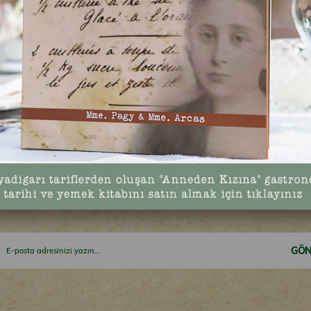
ında şiddet mağduru kadınlarımıza bir umut ışığı olmak için kadın çalı
ştur. Sınırlı sayıda hazırlanan bu ürünümüzün satışından sağlanan tüm
nce gönüllere sonra sofralara misafir olmak için ünlü şeflerle mutfağa 
Kadıköy Belediyesi aracılığıyla ihtiyaç sahiplerine dağıtılmasından mutl
GÖN