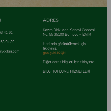
N
ADRES
Kazım Dirik Mah. Sanayi Caddesi
63 41 61
No: 55 35100 Bornova - İZMİR
463 04 89
Haritada görüntülemek için
tıklayınız.
alyaglari.com
goo.gl/bLk2QN
Diğer adres bilgileri için tıklayınız.
BİLGİ TOPLUMU HİZMETLERİ