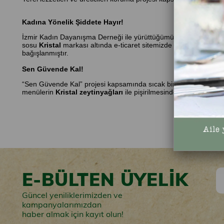
Kadına Yönelik Şiddete Hayır!
İzmir Kadın Dayanışma Derneği ile yürüttüğümüz bu proje kapsam
sosu
Kristal
markası altında e-ticaret sitemizde satışa sunulmu
bağışlanmıştır.
Sen Güvende Kal!
“Sen Güvende Kal” projesi kapsamında sıcak bir tabak yemek ile ö
menülerin
Kristal zeytinyağları
ile pişirilmesinden ve İstanbul 
E-BÜLTEN ÜYELİK
Güncel yeniliklerimizden ve
kampanyalarımızdan
haber almak için kayıt olun!