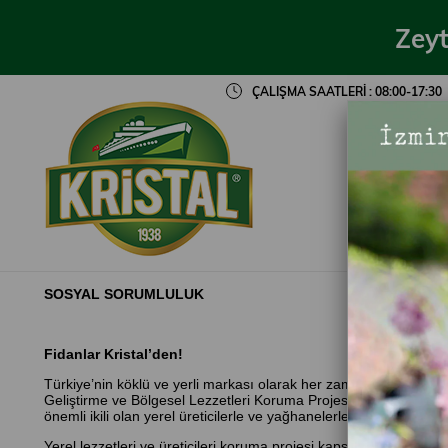
Zeyt
ÇALIŞMA SAATLERİ : 08:00-17:30
BİZ
SOSYAL SORUMLULUK
Fidanlar Kristal’den!
Türkiye’nin köklü ve yerli markası olarak her zaman ülkemizin ye
Geliştirme ve Bölgesel Lezzetleri Koruma Projesi” kapsamında, y
önemli ikili olan yerel üreticilerle ve yağhanelerle birebir ilet
Yerel lezzetleri ve üreticileri koruma projesi kapsamında 2019 yı