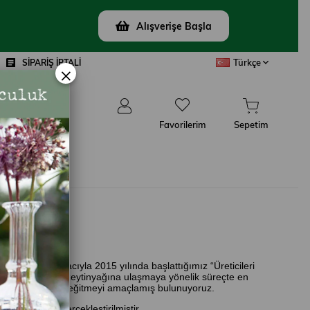
Alışverişe Başla
Türkçe
SİPARİŞ İPTALİ
×
Favorilerim
Sepetim
ŞIN
hip çıkmak amacıyla 2015 yılında başlattığımız “Üreticileri
oje ile kaliteli zeytinyağına ulaşmaya yönelik süreçte en
ilinçlendirmeyi ve eğitmeyi amaçlamış bulunuyoruz.
dan dağıtımı gerçekleştirilmiştir.