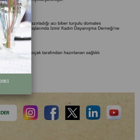
şanlarımızın hazırladığı acı biber turşulu domates
 gelir 2020 yılı başlarında İzmir Kadın Dayanışma Derneği’ne
girdik. Dilara Koçak tarafından hazırlanan sağlıklı
uluk duyduk.
DER