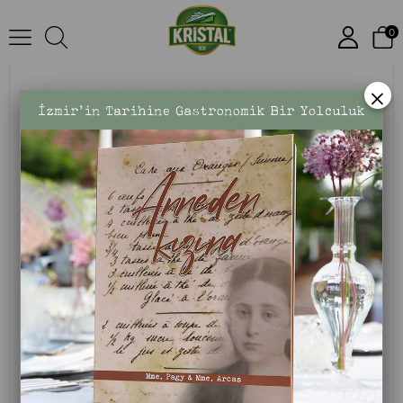
Olive Oil 2 L Tin Can
0
×