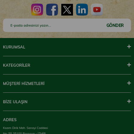
GÖNDER
KURUMSAL
KATEGORİLER
MÜŞTERİ HİZMETLERİ
BİZE ULAŞIN
ADRES
Kazım Dirik Mah. Sanayi Caddesi
No: 55 35100 Bornova - İZMİR