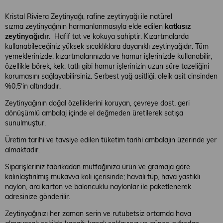
Kristal Riviera Zeytinyağı, rafine zeytinyağı ile natürel
sızma zeytinyağının harmanlanmasıyla elde edilen
katkısız
zeytinyağıdır
. Hafif tat ve kokuya sahiptir. Kızartmalarda
kullanabileceğiniz yüksek sıcaklıklara dayanıklı zeytinyağıdır. Tüm
yemeklerinizde, kızartmalarınızda ve hamur işlerinizde kullanabilir,
özellikle börek, kek, tatlı gibi hamur işlerinizin uzun süre tazeliğini
korumasını sağlayabilirsiniz. Serbest yağ asitliği, oleik asit cinsinden
%0,5‘in altındadır.
Zeytinyağının doğal özelliklerini koruyan, çevreye dost, geri
dönüşümlü ambalaj içinde el değmeden üretilerek satışa
sunulmuştur.
Üretim tarihi ve tavsiye edilen tüketim tarihi ambalajın üzerinde yer
almaktadır.
Siparişleriniz fabrikadan mutfağınıza ürün ve gramaja göre
kalınlaştırılmış mukavva koli içerisinde; havalı tüp, hava yastıklı
naylon, ara karton ve baloncuklu naylonlar ile paketlenerek
adresinize gönderilir.
Zeytinyağınızı her zaman serin ve rutubetsiz ortamda hava