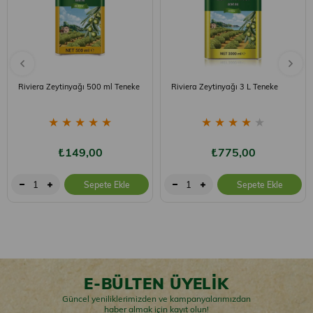
Riviera Zeytinyağı 500 ml Teneke
Riviera Zeytinyağı 3 L Teneke
★
★
★
★
★
★
★
★
★
★
₺149,00
₺775,00
Sepete Ekle
Sepete Ekle
E-BÜLTEN ÜYELİK
Güncel yeniliklerimizden ve kampanyalarımızdan
haber almak için kayıt olun!