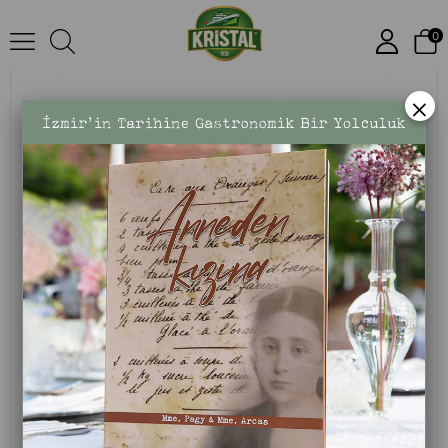
Riviera Zeytinyağı 1 L Teneke
0
×