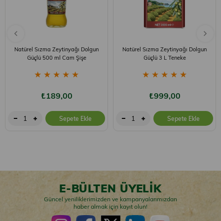
Natürel Sızma Zeytinyağı Dolgun
Natürel Sızma Zeytinyağı Dolgun
Güçlü 500 ml Cam Şişe
Güçlü 3 L Teneke
★
★
★
★
★
★
★
★
★
★
₺189,00
₺999,00
Sepete Ekle
Sepete Ekle
E-BÜLTEN ÜYELİK
Güncel yeniliklerimizden ve kampanyalarımızdan
haber almak için kayıt olun!