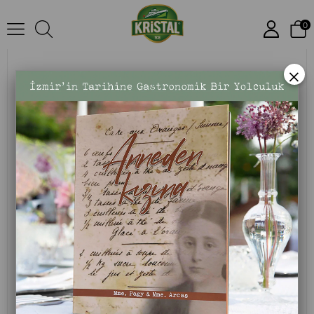
Natürel Sızma Zeytinyağı Dolgun Güçlü 1 L Cam Şişe
0
×