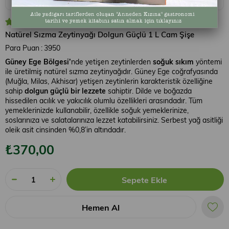
4.6
Natürel Sızma Zeytinyağı Dolgun Güçlü 1 L Cam Şişe
Para Puan
:
3950
Güney Ege Bölgesi’
nde yetişen zeytinlerden
soğuk sıkım
yöntemi
ile üretilmiş natürel sızma zeytinyağıdır. Güney Ege coğrafyasında
(Muğla, Milas, Akhisar) yetişen zeytinlerin karakteristik özelliğine
sahip
dolgun güçlü bir lezzete
sahiptir. Dilde ve boğazda
hissedilen acılık ve yakıcılık olumlu özellikleri arasındadır. Tüm
yemeklerinizde kullanabilir, özellikle soğuk yemeklerinize,
soslarınıza ve salatalarınıza lezzet katabilirsiniz. Serbest yağ asitliği
oleik asit cinsinden %0,8’in altındadır.
₺370,00