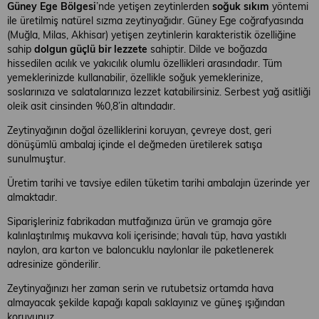
Güney Ege Bölgesi
’nde yetişen zeytinlerden
soğuk sıkım
yöntemi
ile üretilmiş natürel sızma zeytinyağıdır. Güney Ege coğrafyasında
(Muğla, Milas, Akhisar) yetişen zeytinlerin karakteristik özelliğine
sahip
dolgun güçlü bir lezzete
sahiptir. Dilde ve boğazda
hissedilen acılık ve yakıcılık olumlu özellikleri arasındadır. Tüm
yemeklerinizde kullanabilir, özellikle soğuk yemeklerinize,
soslarınıza ve salatalarınıza lezzet katabilirsiniz. Serbest yağ asitliği
oleik asit cinsinden %0,8’in altındadır.
Zeytinyağının doğal özelliklerini koruyan, çevreye dost, geri
dönüşümlü ambalaj içinde el değmeden üretilerek satışa
sunulmuştur.
Üretim tarihi ve tavsiye edilen tüketim tarihi ambalajın üzerinde yer
almaktadır.
Siparişleriniz fabrikadan mutfağınıza ürün ve gramaja göre
kalınlaştırılmış mukavva koli içerisinde; havalı tüp, hava yastıklı
naylon, ara karton ve baloncuklu naylonlar ile paketlenerek
adresinize gönderilir.
Zeytinyağınızı her zaman serin ve rutubetsiz ortamda hava
almayacak şekilde kapağı kapalı saklayınız ve güneş ışığından
koruyunuz.